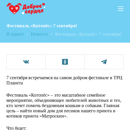
П
е
р
е
Фестиваль «Котопёс» 7 сентября!
й
т
В приют
Новости
Фестиваль «Котопёс» 7 сентября!
и
к
с
у
т
и
7 сентября встречаемся на самом добром фестивале в ТРЦ
Планета
Фестиваль «Котопёс» – это масштабное семейное
мероприятие, объединяющее любителей животных и тех,
кто хочет помочь бездомным кошкам и собакам. Главная
цель – найти новый дом для песиков нашего приюта и
котиков приюта «Матроскин».
Что будет: