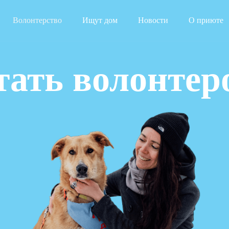
Волонтерство
Ищут дом
Новости
О приюте
тать волонтер