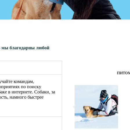
 — мы благодарны любой
пито
учайте командам,
роприятиях по поиску
ке в интернете. Собаки, за
ость, намного быстрее