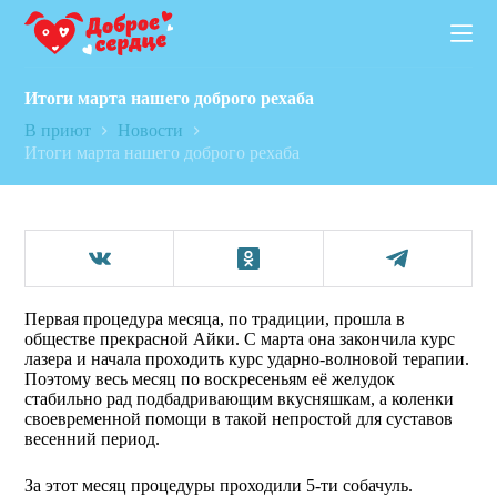
П
е
р
е
Итоги марта нашего доброго рехаба
й
т
В приют
Новости
и
Итоги марта нашего доброго рехаба
к
с
у
т
и
Первая процедура месяца, по традиции, прошла в
обществе прекрасной Айки. С марта она закончила курс
лазера и начала проходить курс ударно-волновой терапии.
Поэтому весь месяц по воскресеньям её желудок
стабильно рад подбадривающим вкусняшкам, а коленки
своевременной помощи в такой непростой для суставов
весенний период.
За этот месяц процедуры проходили 5-ти собачуль.