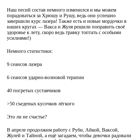
Наш песий состав немного изменился и мы можем
порадоваться за Хрюшу и Рушу, ведь они успешно
завершили курс лазера! Также есть и новые мордочки в
наших кругах — Вакса и Жуля решили поправить своё
здоровье к лету, скоро ведь травку топтать с особыми
усилиями!)
Немного статистики:
9 сеансов лазера
6 сеансов ударно-волновой терапии
40 погретых суставчиков
>50 съеденых кусочков лëгкого
Это ли не счастье?
В апреле продолжим работу с Руби, Айкой, Ваксой,
Жулей и Тайной, а ещё загадаем, чтобы девочки радовали