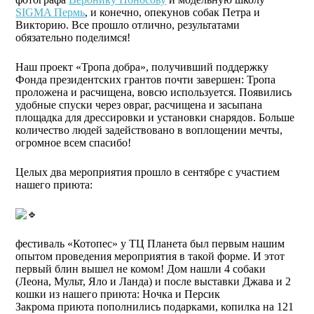
SIGMA Пермь
, и конечно, опекунов собак Петра и
Викторию. Все прошло отлично, результатами
обязательно поделимся!
Наш проект «Тропа добра», получивший поддержку
Фонда президентских грантов почти завершен: Тропа
проложена и расчищена, вовсю используется. Появились
удобные спуски через овраг, расчищена и засыпана
площадка для дрессировки и установки снарядов. Больше
количество людей задействовано в воплощении мечты,
огромное всем спасибо!
Целых два мероприятия прошло в сентябре с участием
нашего приюта:
фестиваль «Котопес» у ТЦ Планета был первым нашим
опытом проведения мероприятия в такой форме. И этот
первый блин вышел не комом! Дом нашли 4 собаки
(Леона, Мульт, Яло и Ланда) и после выставки Джава и 2
кошки из нашего приюта: Ночка и Персик
Закрома приюта пополнились подарками, копилка на 121