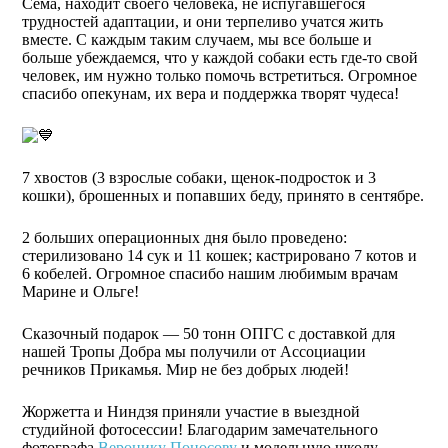
Сема, находит своего человека, не испугавшегося
трудностей адаптации, и они терпеливо учатся жить
вместе. С каждым таким случаем, мы все больше и
больше убеждаемся, что у каждой собаки есть где-то свой
человек, им нужно только помочь встретиться. Огромное
спасибо опекунам, их вера и поддержка творят чудеса!
7 хвостов (3 взрослые собаки, щенок-подросток и 3
кошки), брошенных и попавших беду, принято в сентябре.
2 больших операционных дня было проведено:
стерилизовано 14 сук и 11 кошек; кастрировано 7 котов и
6 кобелей. Огромное спасибо нашим любимым врачам
Марине и Ольге!
Сказочный подарок — 50 тонн ОПГС с доставкой для
нашей Тропы Добра мы получили от Ассоциации
речников Прикамья. Мир не без добрых людей!
Жоржетта и Ниндзя приняли участие в выездной
студийной фотосессии! Благодарим замечательного
фотографа
Веронику Поносову
и модельную школу