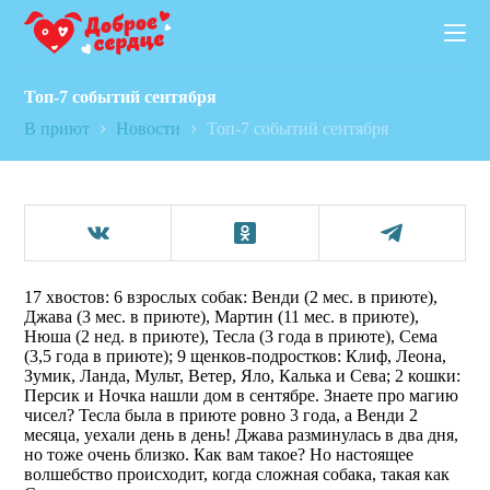
П
е
р
е
Топ-7 событий сентября
й
т
В приют
Новости
Топ-7 событий сентября
и
к
с
у
т
и
17 хвостов: 6 взрослых собак: Венди (2 мес. в приюте),
Джава (3 мес. в приюте), Мартин (11 мес. в приюте),
Нюша (2 нед. в приюте), Тесла (3 года в приюте), Сема
(3,5 года в приюте); 9 щенков-подростков: Клиф, Леона,
Зумик, Ланда, Мульт, Ветер, Яло, Калька и Сева; 2 кошки:
Персик и Ночка нашли дом в сентябре. Знаете про магию
чисел? Тесла была в приюте ровно 3 года, а Венди 2
месяца, уехали день в день! Джава разминулась в два дня,
но тоже очень близко. Как вам такое? Но настоящее
волшебство происходит, когда сложная собака, такая как