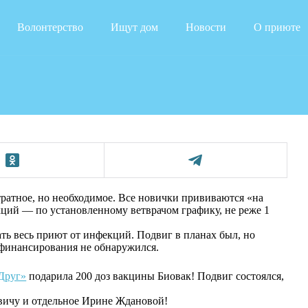
Волонтерство
Ищут дом
Новости
О приюте
ратное, но необходимое. Все новички прививаются «на
кций — по установленному ветврачом графику, не реже 1
ть весь приют от инфекций. Подвиг в планах был, но
 финансирования не обнаружился.
Друг»
подарила 200 доз вакцины Биовак! Подвиг состоялся,
вичу и отдельное Ирине Ждановой!