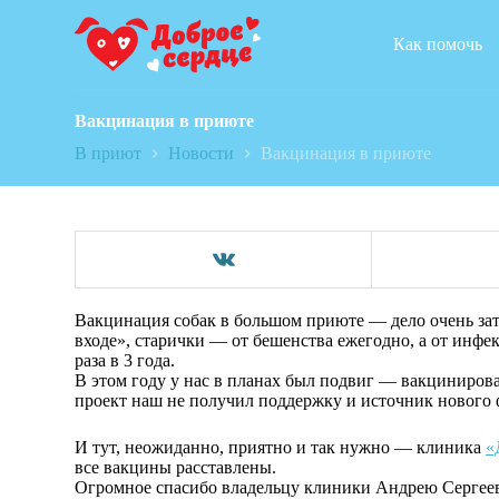
П
е
Как помочь
р
е
й
т
Вакцинация в приюте
и
В приют
Новости
Вакцинация в приюте
к
с
у
т
и
Вакцинация собак в большом приюте — дело очень зат
входе», старички — от бешенства ежегодно, а от инфе
раза в 3 года.
В этом году у нас в планах был подвиг — вакцинирова
проект наш не получил поддержку и источник нового
И тут, неожиданно, приятно и так нужно — клиника
«
все вакцины расставлены.
Огромное спасибо владельцу клиники Андрею Сергее